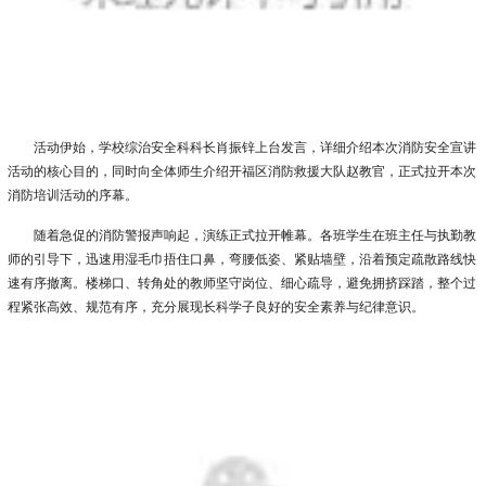
活动伊始，学校综治安全科科长肖振锌上台发言，详细介绍本次消防安全宣讲
活动的核心目的，同时向全体师生介绍开福区消防救援大队赵教官，正式拉开本次
消防培训活动的序幕。
随着急促的消防警报声响起，演练正式拉开帷幕。各班学生在班主任与执勤教
师的引导下，迅速用湿毛巾捂住口鼻，弯腰低姿、紧贴墙壁，沿着预定疏散路线快
速有序撤离。楼梯口、转角处的教师坚守岗位、细心疏导，避免拥挤踩踏，整个过
程紧张高效、规范有序，充分展现长科学子良好的安全素养与纪律意识。