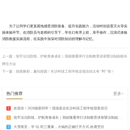
为了让同学们更直观地感受消防装备、提升实践能力，活动特别设置灭火等实
操体验环节。在消防员与老师的引导下，学生们有序上前，亲手操作，沉浸式体验
消防救援实操流程，在实践中加深对消防知识的理解与记忆。
上一篇：筑牢法治防线，护航青春成长｜我校隆重举行法制教育讲座暨法制副校长
聘任大会
下一篇：技能焕彩，趣玩校园！长沙科技工程学校这场活动太有 “料” 啦！
热门推荐
更多>
1
欢迎你！2026级新同学！现场直击长沙科技工程学校迎新首日
2
筑牢法治防线，护航青春成长｜我校隆重举行法制教育讲座暨法制副校
长聘任大会
3
大雪将至，学·玩·吃三重奏，火锅的正确打开方式-狄鹿烹饪